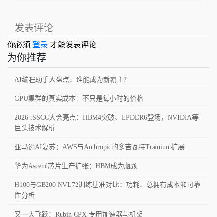
发表评论
你必须
登录
才能发表评论.
为你推荐
AI编程助手大盘点：谁能成为新霸主？
GPU集群的真实成本：不只是每小时的价格
2026 ISSCC大会亮点：HBM4突破、LPDDR6登场，NVIDIA等
巨头技术解析
亚马逊AI复苏：AWS与Anthropic的多吉瓦特Trainium扩展
华为Ascend芯片生产扩张：HBM成为瓶颈
H100与GB200 NVL72训练基准对比：功耗、总拥有成本和可靠
性分析
又一大飞跃：Rubin CPX 专用加速器与机架